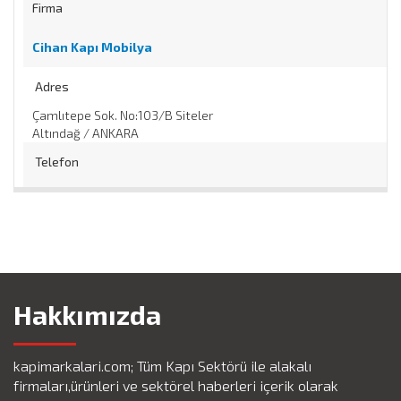
Firma
Cihan Kapı Mobilya
Adres
Çamlıtepe Sok. No:103/B Siteler
Altındağ / ANKARA
Telefon
0 553 049 50 75
/
0 553 049 50 75
Web
https://
Hakkımızda
kapimarkalari.com; Tüm Kapı Sektörü ile alakalı
firmaları,ürünleri ve sektörel haberleri içerik olarak