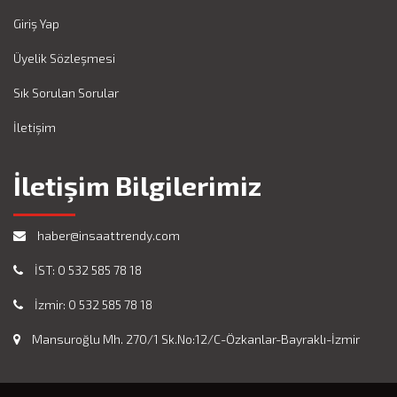
Giriş Yap
Üyelik Sözleşmesi
Sık Sorulan Sorular
İletişim
İletişim Bilgilerimiz
haber@insaattrendy.com
İST: 0 532 585 78 18
İzmir: 0 532 585 78 18
Mansuroğlu Mh. 270/1 Sk.No:12/C-Özkanlar-Bayraklı-İzmir