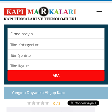
Toggle
naviga
Yangına Dayanıklı Ahşap Kapı
0 / 5