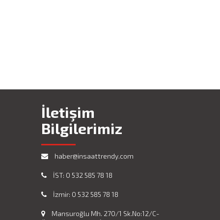
İletişim
Bilgilerimiz
haber@insaattrendy.com
İST: 0 532 585 78 18
İzmir: 0 532 585 78 18
Mansuroğlu Mh. 270/1 Sk.No:12/C-