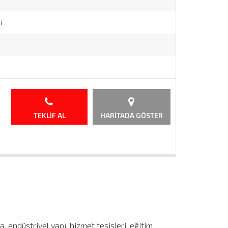
i
TEKLIF AL
HARITADA GÖSTER
a, endüstriyel yapı, hizmet tesisleri, eğitim