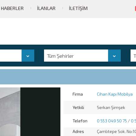
HABERLER
İLANLAR
İLETIŞIM
Tüm Şehirler
T
Firma
Cihan Kapı Mobilya
Yetkili
Serkan Şimşek
Telefon
0 553 049 50 75
/
0 
Adres
Çamlıtepe Sok. No:1