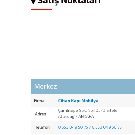
Merkez
Firma
Cihan Kapı Mobilya
Çamlıtepe Sok. No:103/B Siteler
Adres
Altındağ / ANKARA
Telefon
0 553 049 50 75
/
0 553 049 50 75