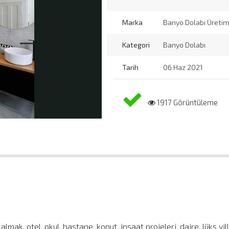
Marka
Banyo Dolabı Üretim
Kategori
Banyo Dolabı
Tarih
06 Haz 2021
1917 Görüntüleme
mak, otel, okul, hastane, konut, inşaat projeleri, daire, lüks vill