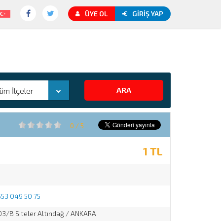
ÜYE OL
GIRIŞ YAP
üm İlçeler
0 / 5
1 TL
553 049 50 75
03/B Siteler Altındağ / ANKARA