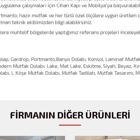
 - uygulama çalışmaları için Cihan Kapı ve Mobilya'ya başvuralabil
tmanto, hazır mutfak ve her türlü özel ölçülere uygun üretilen do
an teknik ekibimizden bilgi alabilirsiniz.
 üzere muhtelif bölgelerde yaptığımız referans projeleri inceley
ap, Gardrop, Portmanto,Banyo Dolabı, Konsol, Laminat Mutfak D
ern Mutfak Dolabı, Lake, Mat Lake, Eskitme, Siyah, Beyaz, Kır
labı, L Köşe Mutfak Dolabı, Mutfak Tadilatı, Mutfak Tasarımı,
FİRMANIN DİĞER ÜRÜNLERİ