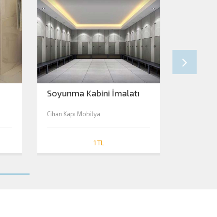
Soyunma Kabini İmalatı
Çimston
Cihan Kapı Mobilya
Cihan Kapı
1 TL