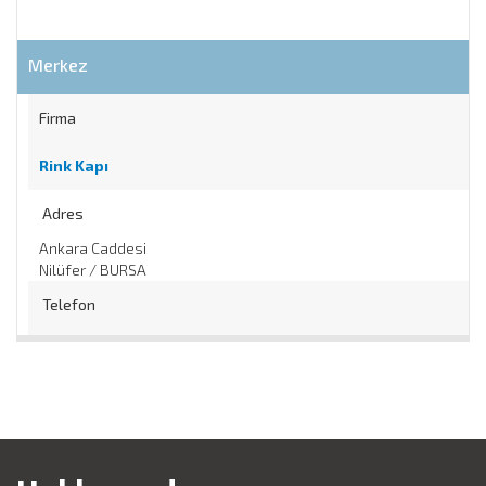
Merkez
Firma
Rink Kapı
Adres
Ankara Caddesi
Nilüfer / BURSA
Telefon
0 224 ... .. ..
/
Web
http://www.