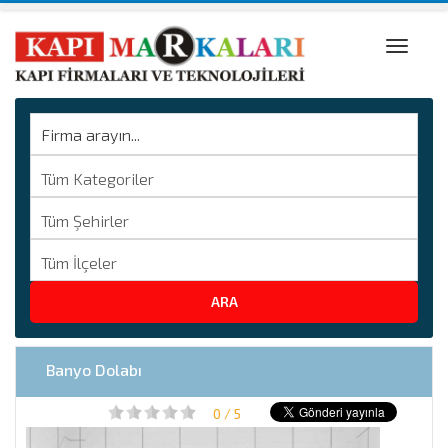
Toggle
naviga
Banyo Dolabı
0 / 5